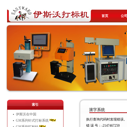
首页
公
索引
滚字系统
伊斯沃在中国
执行查询代码时发现错误。
GM系列针式打标系统
错 误 号：-2147467259
GM系列打标针