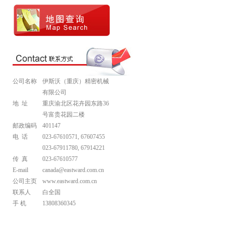
公司名称
伊斯沃（重庆）精密机械
有限公司
地 址
重庆渝北区花卉园东路36
号富贵花园二楼
邮政编码
401147
电 话
023-67610571, 67607455
023-67911780, 67914221
传 真
023-67610577
E-mail
canada@eastward.com.cn
公司主页
www.eastward.com.cn
联系人
白全国
手 机
13808360345