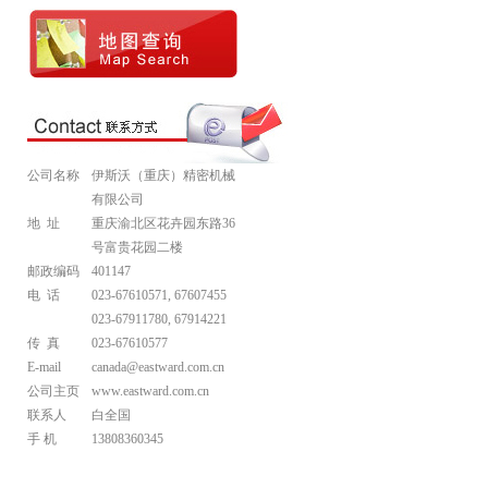
公司名称
伊斯沃（重庆）精密机械
有限公司
地 址
重庆渝北区花卉园东路36
号富贵花园二楼
邮政编码
401147
电 话
023-67610571, 67607455
023-67911780, 67914221
传 真
023-67610577
E-mail
canada@eastward.com.cn
公司主页
www.eastward.com.cn
联系人
白全国
手 机
13808360345