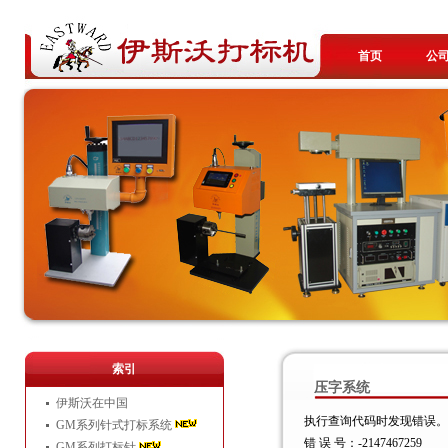
首页
公
索引
压字系统
伊斯沃在中国
执行查询代码时发现错误。
GM系列针式打标系统
错 误 号：-2147467259
GM系列打标针