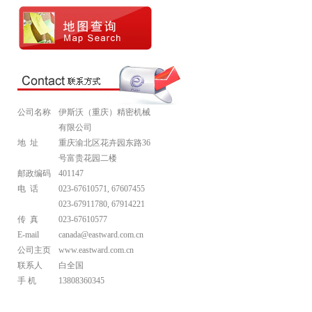
公司名称
伊斯沃（重庆）精密机械
有限公司
地 址
重庆渝北区花卉园东路36
号富贵花园二楼
邮政编码
401147
电 话
023-67610571, 67607455
023-67911780, 67914221
传 真
023-67610577
E-mail
canada@eastward.com.cn
公司主页
www.eastward.com.cn
联系人
白全国
手 机
13808360345