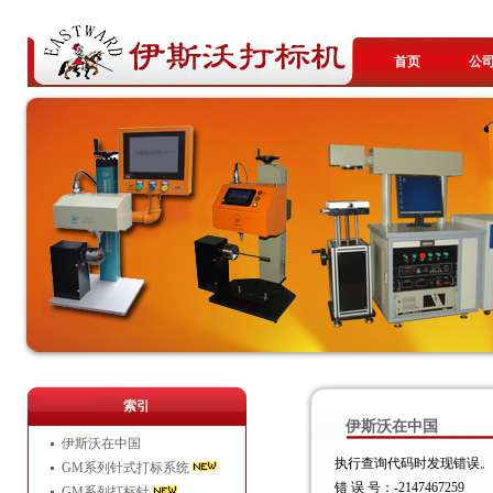
首页
公
索引
伊斯沃在中国
伊斯沃在中国
执行查询代码时发现错误。
GM系列针式打标系统
错 误 号：-2147467259
GM系列打标针